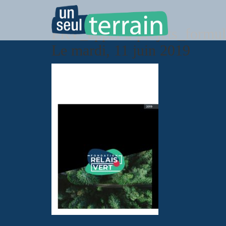
FRV_appel-a-projets_formul
Le mardi, 11 juin 2019