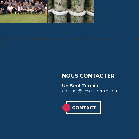
This entry was posted on
jeudi, juillet 30th, 2020 at 17 h 03 min
a
closed.
NOUS CONTACTER
Un Seul Terrain
contact@unseulterrain.com
CONTACT